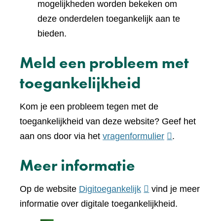
mogelijkheden worden bekeken om
deze onderdelen toegankelijk aan te
bieden.
Meld een probleem met
toegankelijkheid
Kom je een probleem tegen met de
toegankelijkheid van deze website? Geef het
(verwijst
aan ons door via het
vragenformulier
.
naar
Meer informatie
een
andere
(verwijst
Op de website
Digitoegankelijk
vind je meer
website)
naar
informatie over digitale toegankelijkheid.
een