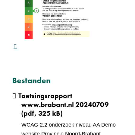
(verw
andere
naar
website)
een
ande
webs
Bestanden
Toetsingsrapport
www.brabant.nl 20240709
(pdf, 325 kB)
WCAG 2.2 onderzoek niveau AA Demo
website Provincie Noord-Brabant