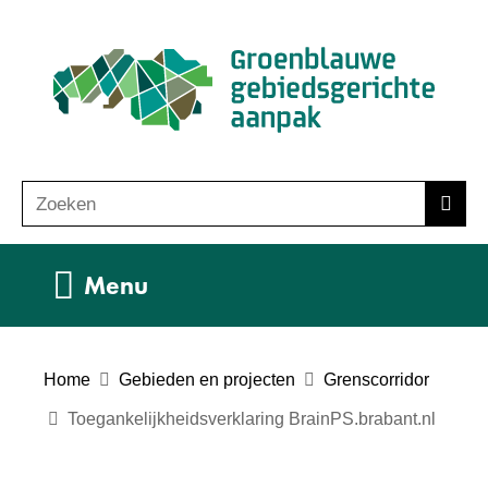
Ga
(n
naar
ho
de
inhoud
Zoeken
Z
Zoek
o
e
Uitklappen
Menu
k
e
n
Home
Gebieden en projecten
Grenscorridor
Toegankelijkheidsverklaring BrainPS.brabant.nl