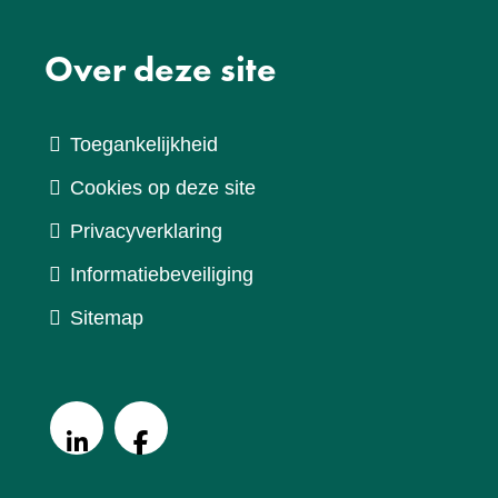
Over deze site
Toegankelijkheid
Cookies op deze site
Privacyverklaring
Informatiebeveiliging
Sitemap
V
o
LinkedIn
Facebook
l