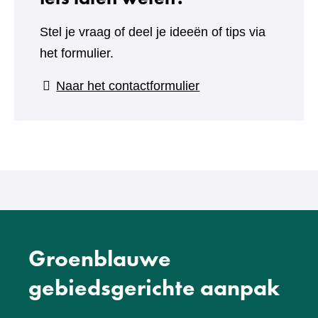
Stel je vraag of deel je ideeën of tips via
het formulier.
(verwijst
Naar het contactformulier
naar
een
andere
website)
Groenblauwe
gebiedsgerichte aanpak