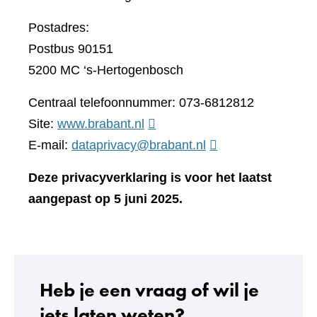
Postadres:
Postbus 90151
5200 MC ‘s-Hertogenbosch
Centraal telefoonnummer: 073-6812812
(verwijst
Site:
www.brabant.nl
naar
E-mail:
dataprivacy@brabant.nl
een
Deze privacyverklaring is voor het laatst
andere
aangepast op 5 juni 2025.
website)
Heb je een vraag of wil je
iets laten weten?