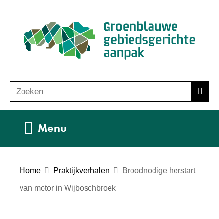
Ga
(n
naar
ho
de
inhoud
Zoeken
Z
Zoek
o
e
Uitklappen
Menu
k
e
n
Home
Praktijkverhalen
Broodnodige herstart
van motor in Wijboschbroek