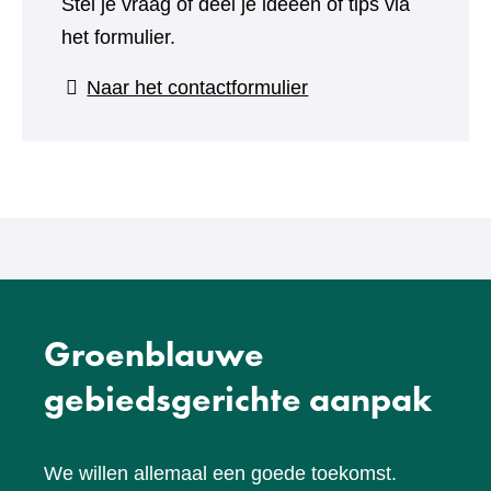
Stel je vraag of deel je ideeën of tips via
het formulier.
(verwijst
Naar het contactformulier
naar
een
andere
website)
Groenblauwe
gebiedsgerichte aanpak
We willen allemaal een goede toekomst.