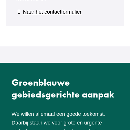
(verwijst
Naar het contactformulier
naar
een
andere
website)
Groenblauwe
gebiedsgerichte aanpak
We willen allemaal een goede toekomst.
Daarbij staan we voor grote en urgente