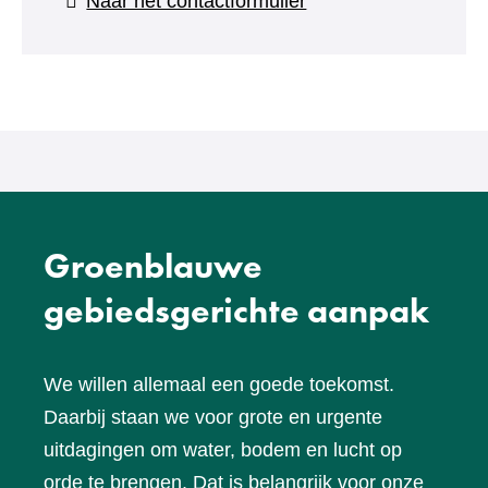
(verwijst
Naar het contactformulier
naar
een
andere
website)
Groenblauwe
gebiedsgerichte aanpak
We willen allemaal een goede toekomst.
Daarbij staan we voor grote en urgente
uitdagingen om water, bodem en lucht op
orde te brengen. Dat is belangrijk voor onze