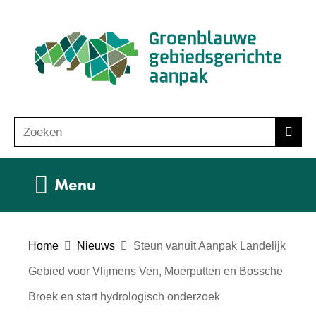
Ga
(n
naar
ho
de
inhoud
Zoeken
Z
Zoek
o
e
Uitklappen
Menu
k
e
n
Home
Nieuws
Steun vanuit Aanpak Landelijk
Gebied voor Vlijmens Ven, Moerputten en Bossche
Broek en start hydrologisch onderzoek