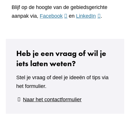
Blijf op de hoogte van de gebiedsgerichte
(verwijst
(verwijst
aanpak via,
Facebook
en
LinkedIn
.
naar
naar
een
een
andere
andere
website)
website)
Heb je een vraag of wil je
iets laten weten?
Stel je vraag of deel je ideeën of tips via
het formulier.
(verwijst
Naar het contactformulier
naar
een
andere