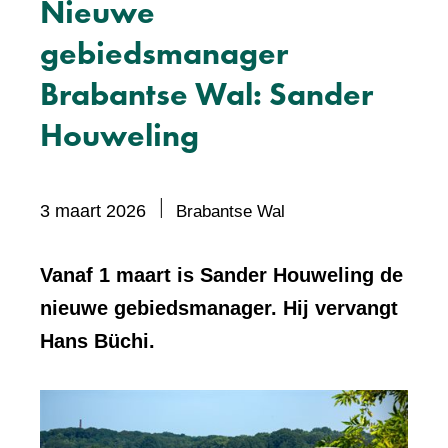
Nieuwe
gebiedsmanager
Brabantse Wal: Sander
Houweling
Bevat
3 maart 2026
Brabantse Wal
visueel
element:
Vanaf 1 maart is Sander Houweling de
Foto
nieuwe gebiedsmanager. Hij vervangt
Hans Büchi.