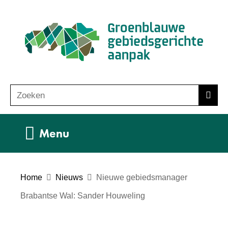
Ga
(n
naar
ho
de
inhoud
Zoeken
Z
Zoek
o
e
Uitklappen
Menu
k
e
n
Home
Nieuws
Nieuwe gebiedsmanager
Brabantse Wal: Sander Houweling