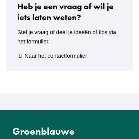
Heb je een vraag of wil je
iets laten weten?
Stel je vraag of deel je ideeën of tips via
het formulier.
(verwijst
Naar het contactformulier
naar
een
andere
website)
Groenblauwe