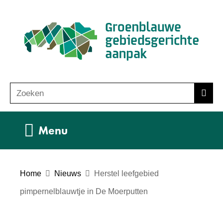
Ga
(n
naar
ho
de
inhoud
Zoeken
Z
Zoek
o
e
Uitklappen
Menu
k
e
n
Home
Nieuws
Herstel leefgebied
pimpernelblauwtje in De Moerputten