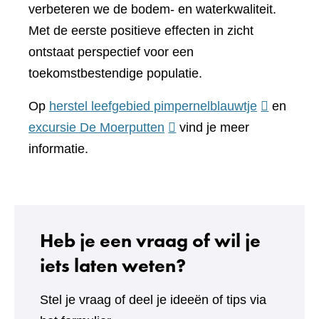
verbeteren we de bodem- en waterkwaliteit.
Met de eerste positieve effecten in zicht
ontstaat perspectief voor een
toekomstbestendige populatie.
(verwijst
Op
herstel leefgebied pimpernelblauwtje
en
(verwijst
naar
excursie De Moerputten
vind je meer
naar
een
informatie.
een
andere
andere
website)
website)
Heb je een vraag of wil je
iets laten weten?
Stel je vraag of deel je ideeën of tips via