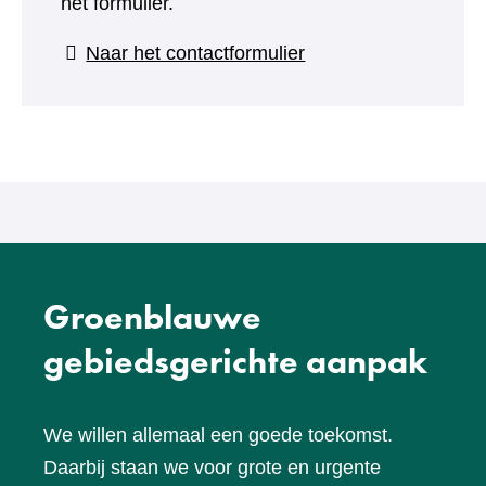
het formulier.
(verwijst
Naar het contactformulier
naar
een
andere
website)
Groenblauwe
gebiedsgerichte aanpak
We willen allemaal een goede toekomst.
Daarbij staan we voor grote en urgente