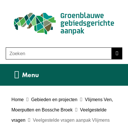
Ga
(n
naar
ho
de
inhoud
Zoeken
Z
Zoek
o
e
Uitklappen
Menu
k
e
n
Home
Gebieden en projecten
Vlijmens Ven,
Moerputten en Bossche Broek
Veelgestelde
vragen
Veelgestelde vragen aanpak Vlijmens