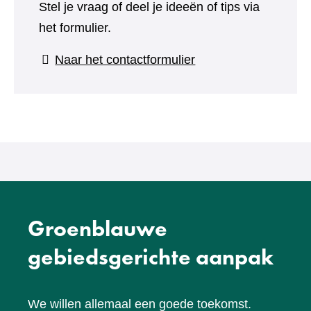
Stel je vraag of deel je ideeën of tips via
het formulier.
(verwijst
Naar het contactformulier
naar
een
andere
website)
Groenblauwe
gebiedsgerichte aanpak
We willen allemaal een goede toekomst.