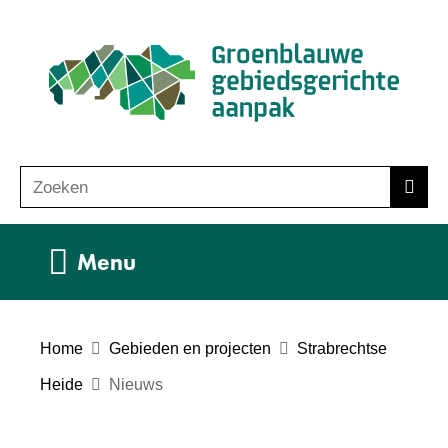
Ga
(n
naar
ho
de
inhoud
Zoeken
Z
Zoek
o
e
Uitklappen
Menu
k
e
n
Home
Gebieden en projecten
Strabrechtse
Heide
Nieuws