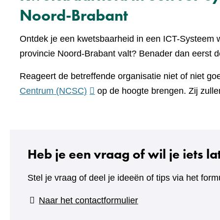
Noord-Brabant
Ontdek je een kwetsbaarheid in een ICT-Systeem w
provincie Noord-Brabant valt? Benader dan eerst de
Reageert de betreffende organisatie niet of niet g
(verwijst
Centrum (NCSC)
op de hoogte brengen. Zij zulle
naar
een
andere
website)
Heb je een vraag of wil je iets l
Stel je vraag of deel je ideeën of tips via het formu
(verwijst
Naar het contactformulier
naar