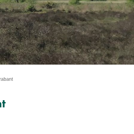
rabant
t