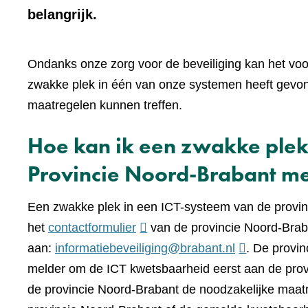
belangrijk.
Ondanks onze zorg voor de beveiliging kan het voo
zwakke plek in één van onze systemen heeft gevond
maatregelen kunnen treffen.
Hoe kan ik een zwakke plek
Provincie Noord-Brabant m
Een zwakke plek in een ICT-systeem van de provin
(verwijst
het
contactformulier
van de provincie Noord-Braba
naar
aan:
informatiebeveiliging@brabant.nl
. De provi
een
melder om de ICT kwetsbaarheid eerst aan de prov
andere
de provincie Noord-Brabant de noodzakelijke maatre